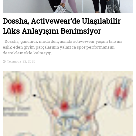
Dossha, Activewear'de Ulaşılabilir
Lüks Anlayışını Benimsiyor
Dossha, günümüz moda dünyasında activewear yaşam tarzına
eşlik eden giyim parçalarının yalnızca spor performansını
desteklemekle kalmayıp,...
Temmuz 22, 2026