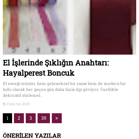
El İşlerinde Şıklığın Anahtarı:
Hayalperest Boncuk
El emeği ürünler, hem geleneksel bir sanat hem de modern bir
hobi olarak her geçen gün daha fazla ilgi görüyor. Özellikle
dekoratif süslemel...
Eylül 04, 2025
1
2
3
39
ÖNERİLEN YAZILAR