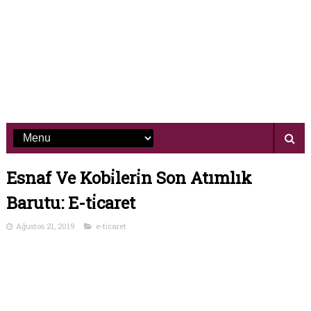
Esnaf Ve Kobi̇leri̇n Son Atımlık
Barutu: E-ti̇caret
Ağustos 21, 2019
e-ti̇caret